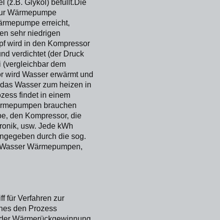
(z.B. Glykol) befüllt.Die
 zur Wärmepumpe
rmepumpe erreicht,
nen sehr niedrigen
f wird in den Kompressor
nd verdichtet (der Druck
i (vergleichbar dem
r wird Wasser erwärmt und
d das Wasser zum heizen in
ozess findet in einem
Wärmepumpen brauchen
pe, den Kompressor, die
tronik, usw. Jede kWh
angegeben durch die sog.
uft-Wasser Wärmepumpen,
f für Verfahren zur
nes den Prozess
l der Wärmerückgewinnung