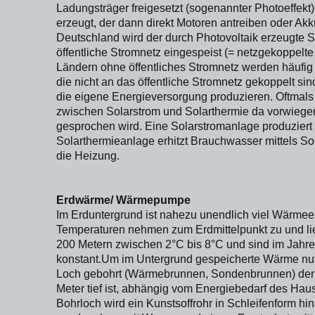
Ladungsträger freigesetzt (sogenannter Photoeffekt
erzeugt, der dann direkt Motoren antreiben oder Akk
Deutschland wird der durch Photovoltaik erzeugte 
öffentliche Stromnetz eingespeist (= netzgekoppelte
Ländern ohne öffentliches Stromnetz werden häufig 
die nicht an das öffentliche Stromnetz gekoppelt sin
die eigene Energieversorgung produzieren. Oftmals
zwischen Solarstrom und Solarthermie da vorwiege
gesprochen wird. Eine Solarstromanlage produziert
Solarthermieanlage erhitzt Brauchwasser mittels Son
die Heizung.
Erdwärme/ Wärmepumpe
Im Erduntergrund ist nahezu unendlich viel Wärmee
Temperaturen nehmen zum Erdmittelpunkt zu und lie
200 Metern zwischen 2°C bis 8°C und sind im Jahr
konstant.Um im Untergrund gespeicherte Wärme nut
Loch gebohrt (Wärmebrunnen, Sondenbrunnen) der
Meter tief ist, abhängig vom Energiebedarf des Haus
Bohrloch wird ein Kunstsoffrohr in Schleifenform h