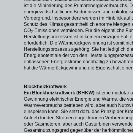
ist die Minimierung des Primärenergieverbrauchs. 
energiewirtschaftlichen Bedürfnissen auch ökologi
Vordergrund. Insbesondere werden im Hinblick auf 
Schutz des Klimas gesamtheitlich enorme Mengen 
CO
-Emissionen vermieden. Für die eigentliche Fu
2
Herstellungsprozessen ist in keinem einzigen Fal
erforderlich. Die Wärmerückgewinnung ist somit nic
Herstellungsprozess zugehörig. Sie hat lediglich di
Energiepotentiale der von den Herstellungsprozessen
entlassenen Energieströme nachhaltig zu bewahren
hat die Wärmerückgewinnung die Eigenschaft einer 
Blockheizkraftwerk
Ein
Blockheizkraftwerk (BHKW)
ist eine modular 
Gewinnung elektrischer Energie und Wärme, die vo
Wärmeverbrauchs betrieben wird, aber auch Nutzw
einspeisen kann. Sie setzt dazu das Prinzip der Kr
Antrieb für den Stromerzeuger können Verbrennungs
oder Gasmotoren, aber auch Gasturbinen verwende
Gesamtnutzungsgrad gegenüber der herkömmlichen