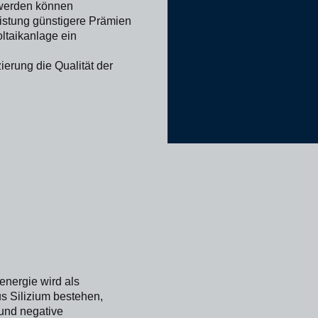
 werden können
eistung günstigere Prämien
oltaikanlage ein
erung die Qualität der
nergie wird als
us Silizium bestehen,
 und negative