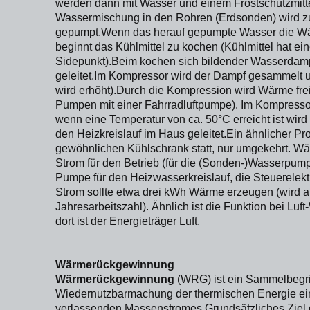
werden dann mit Wasser und einem Frostschutzmittel 
Wassermischung in den Rohren (Erdsonden) wird
gepumpt.Wenn das herauf gepumpte Wasser die Wä
beginnt das Kühlmittel zu kochen (Kühlmittel hat ei
Sidepunkt).Beim kochen sich bildender Wasserdamp
geleitet.Im Kompressor wird der Dampf gesammelt u
wird erhöht).Durch die Kompression wird Wärme fre
Pumpen mit einer Fahrradluftpumpe). Im Kompresso
wenn eine Temperatur von ca. 50°C erreicht ist wir
den Heizkreislauf im Haus geleitet.Ein ähnlicher Pr
gewöhnlichen Kühlschrank statt, nur umgekehrt. 
Strom für den Betrieb (für die (Sonden-)Wasserpum
Pumpe für den Heizwasserkreislauf, die Steuerelek
Strom sollte etwa drei kWh Wärme erzeugen (wird 
Jahresarbeitszahl). Ähnlich ist die Funktion bei L
dort ist der Energieträger Luft.
Wärmerückgewinnung
Wärmerückgewinnung
(WRG) ist ein Sammelbegrif
Wiedernutzbarmachung der thermischen Energie ei
verlassenden Massenstromes.Grundsätzliches Zie