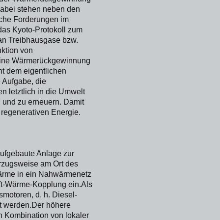
Dabei stehen neben den
sche Forderungen im
das Kyoto-Protokoll zum
an Treibhausgase bzw.
nktion von
l eine Wärmerückgewinnung
ht dem eigentlichen
e Aufgabe, die
 letztlich in die Umwelt
 und zu erneuern. Damit
regenerativen Energie.
aufgebaute Anlage zur
rzugsweise am Ort des
ärme in ein Nahwärmenetz
aft-Wärme-Kopplung ein.Als
motoren, d. h. Diesel-
t werden.Der höhere
 Kombination von lokaler