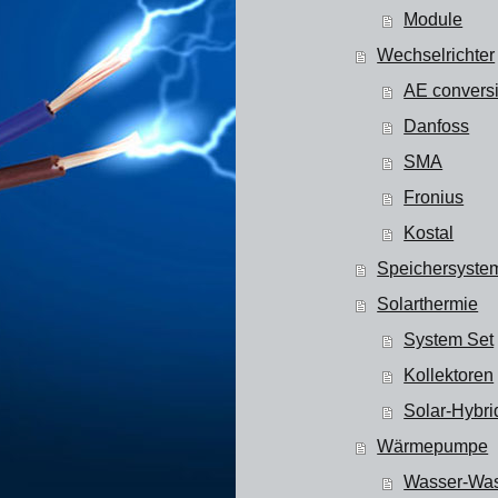
Module
Wechselrichter
AE conversi
Danfoss
SMA
Fronius
Kostal
Speichersyste
Solarthermie
System Set
Kollektoren
Solar-Hybr
Wärmepumpe
Wasser-Was