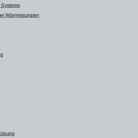
r Systeme
er Wärmepumpen
ng
klärung